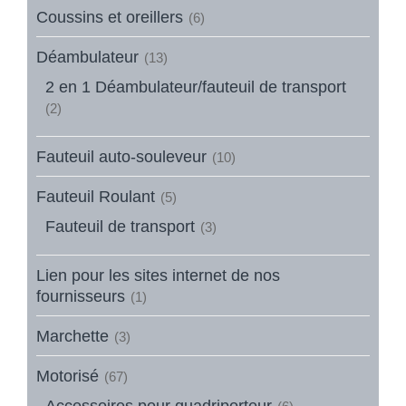
Coussins et oreillers
(6)
Déambulateur
(13)
2 en 1 Déambulateur/fauteuil de transport
(2)
Fauteuil auto-souleveur
(10)
Fauteuil Roulant
(5)
Fauteuil de transport
(3)
Lien pour les sites internet de nos
fournisseurs
(1)
Marchette
(3)
Motorisé
(67)
Accessoires pour quadriporteur