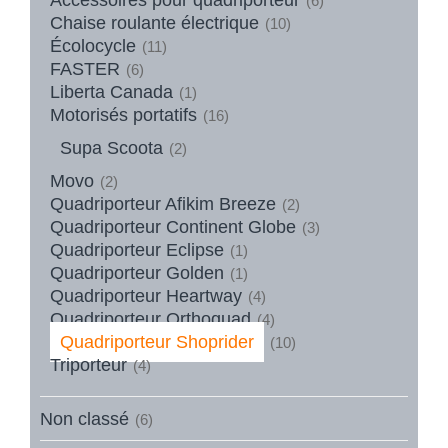
(6)
Chaise roulante électrique
(10)
Écolocycle
(11)
FASTER
(6)
Liberta Canada
(1)
Motorisés portatifs
(16)
Supa Scoota
(2)
Movo
(2)
Quadriporteur Afikim Breeze
(2)
Quadriporteur Continent Globe
(3)
Quadriporteur Eclipse
(1)
Quadriporteur Golden
(1)
Quadriporteur Heartway
(4)
Quadriporteur Orthoquad
(4)
Quadriporteur Shoprider
(10)
Triporteur
(4)
Non classé
(6)