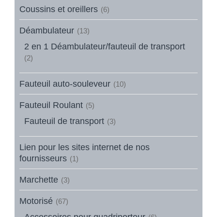
Coussins et oreillers
(6)
Déambulateur
(13)
2 en 1 Déambulateur/fauteuil de transport
(2)
Fauteuil auto-souleveur
(10)
Fauteuil Roulant
(5)
Fauteuil de transport
(3)
Lien pour les sites internet de nos
fournisseurs
(1)
Marchette
(3)
Motorisé
(67)
Accessoires pour quadriporteur