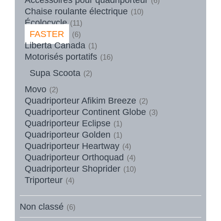
(6)
Chaise roulante électrique
(10)
Écolocycle
(11)
FASTER
(6)
Liberta Canada
(1)
Motorisés portatifs
(16)
Supa Scoota
(2)
Movo
(2)
Quadriporteur Afikim Breeze
(2)
Quadriporteur Continent Globe
(3)
Quadriporteur Eclipse
(1)
Quadriporteur Golden
(1)
Quadriporteur Heartway
(4)
Quadriporteur Orthoquad
(4)
Quadriporteur Shoprider
(10)
Triporteur
(4)
Non classé
(6)