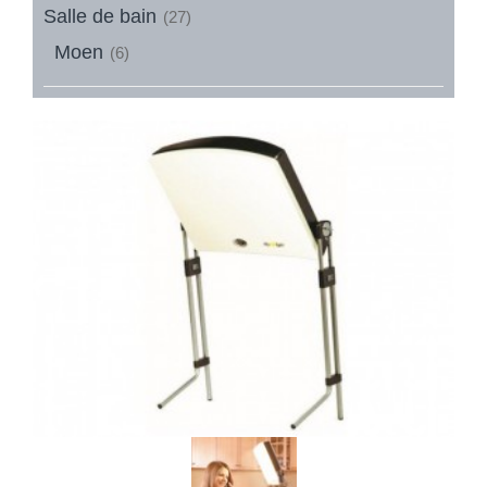
Salle de bain
(27)
Moen
(6)