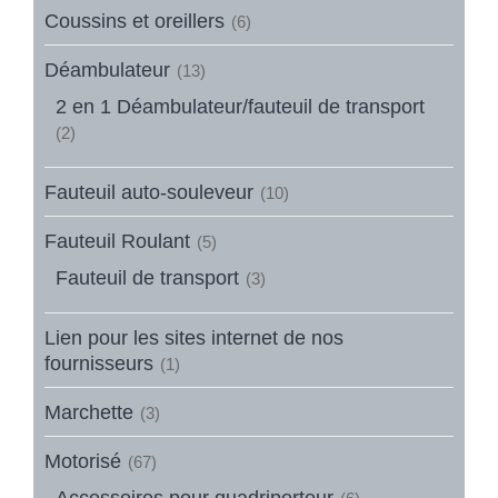
Coussins et oreillers
(6)
Déambulateur
(13)
2 en 1 Déambulateur/fauteuil de transport
(2)
Fauteuil auto-souleveur
(10)
Fauteuil Roulant
(5)
Fauteuil de transport
(3)
Lien pour les sites internet de nos
fournisseurs
(1)
Marchette
(3)
Motorisé
(67)
Accessoires pour quadriporteur