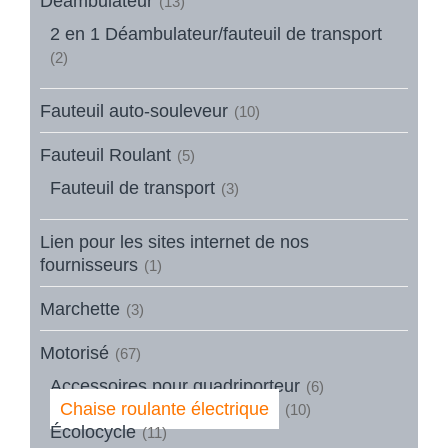
Déambulateur
(13)
2 en 1 Déambulateur/fauteuil de transport
(2)
Fauteuil auto-souleveur
(10)
Fauteuil Roulant
(5)
Fauteuil de transport
(3)
Lien pour les sites internet de nos
fournisseurs
(1)
Marchette
(3)
Motorisé
(67)
Accessoires pour quadriporteur
(6)
Chaise roulante électrique
(10)
Écolocycle
(11)