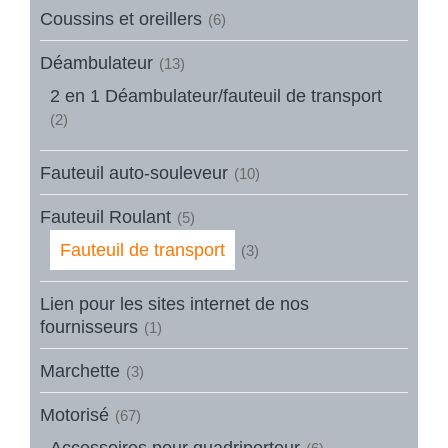
Coussins et oreillers
(6)
Déambulateur
(13)
2 en 1 Déambulateur/fauteuil de transport
(2)
Fauteuil auto-souleveur
(10)
Fauteuil Roulant
(5)
Fauteuil de transport
(3)
Lien pour les sites internet de nos
fournisseurs
(1)
Marchette
(3)
Motorisé
(67)
Accessoires pour quadriporteur