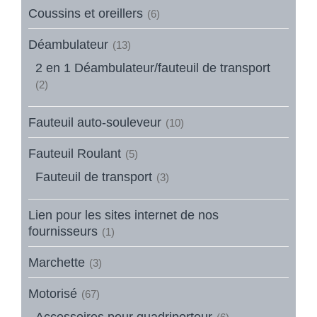
Coussins et oreillers
(6)
Déambulateur
(13)
2 en 1 Déambulateur/fauteuil de transport
(2)
Fauteuil auto-souleveur
(10)
Fauteuil Roulant
(5)
Fauteuil de transport
(3)
Lien pour les sites internet de nos
fournisseurs
(1)
Marchette
(3)
Motorisé
(67)
Accessoires pour quadriporteur