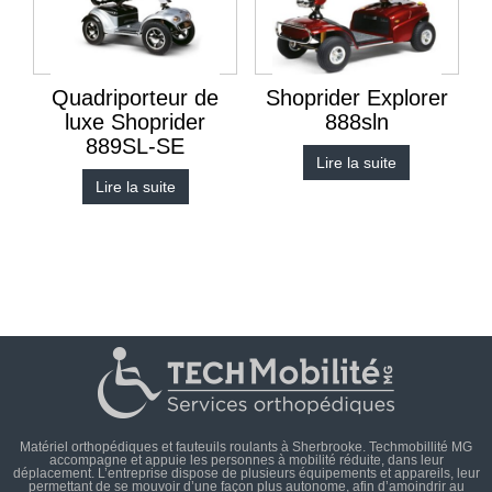
Quadriporteur de
Shoprider Explorer
luxe Shoprider
888sln
889SL-SE
Lire la suite
Lire la suite
Matériel orthopédiques et fauteuils roulants à Sherbrooke. Techmobillité MG
accompagne et appuie les personnes à mobilité réduite, dans leur
déplacement. L’entreprise dispose de plusieurs équipements et appareils, leur
permettant de se mouvoir d’une façon plus autonome, afin d’amoindrir au