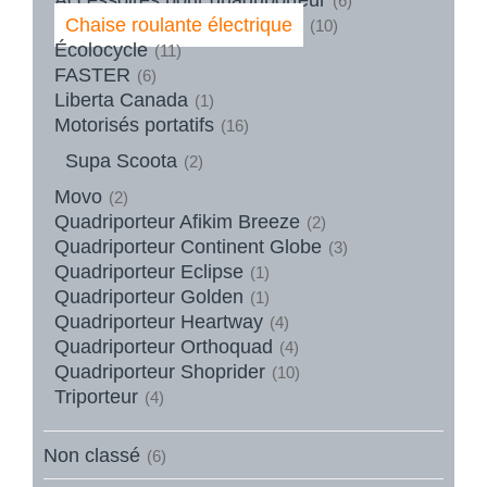
(6)
Chaise roulante électrique
(10)
Écolocycle
(11)
FASTER
(6)
Liberta Canada
(1)
Motorisés portatifs
(16)
Supa Scoota
(2)
Movo
(2)
Quadriporteur Afikim Breeze
(2)
Quadriporteur Continent Globe
(3)
Quadriporteur Eclipse
(1)
Quadriporteur Golden
(1)
Quadriporteur Heartway
(4)
Quadriporteur Orthoquad
(4)
Quadriporteur Shoprider
(10)
Triporteur
(4)
Non classé
(6)