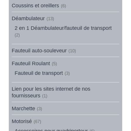
Coussins et oreillers
(6)
Déambulateur
(13)
2 en 1 Déambulateur/fauteuil de transport
(2)
Fauteuil auto-souleveur
(10)
Fauteuil Roulant
(5)
Fauteuil de transport
(3)
Lien pour les sites internet de nos
fournisseurs
(1)
Marchette
(3)
Motorisé
(67)
Accessoires pour quadriporteur