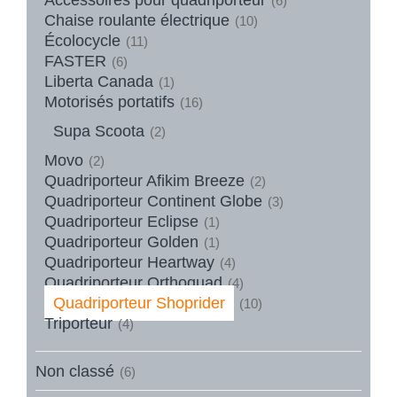
(6)
Chaise roulante électrique
(10)
Écolocycle
(11)
FASTER
(6)
Liberta Canada
(1)
Motorisés portatifs
(16)
Supa Scoota
(2)
Movo
(2)
Quadriporteur Afikim Breeze
(2)
Quadriporteur Continent Globe
(3)
Quadriporteur Eclipse
(1)
Quadriporteur Golden
(1)
Quadriporteur Heartway
(4)
Quadriporteur Orthoquad
(4)
Quadriporteur Shoprider
(10)
Triporteur
(4)
Non classé
(6)