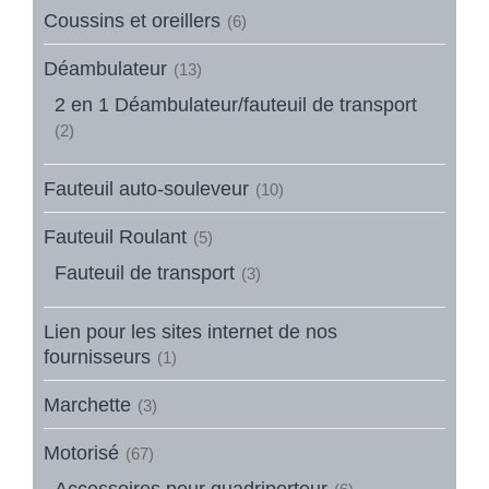
Coussins et oreillers
(6)
Déambulateur
(13)
2 en 1 Déambulateur/fauteuil de transport
(2)
Fauteuil auto-souleveur
(10)
Fauteuil Roulant
(5)
Fauteuil de transport
(3)
Lien pour les sites internet de nos
fournisseurs
(1)
Marchette
(3)
Motorisé
(67)
Accessoires pour quadriporteur