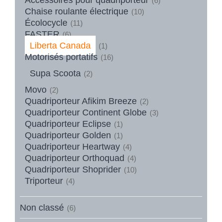
(6)
Chaise roulante électrique
(10)
Écolocycle
(11)
FASTER
(6)
Liberta Canada
(1)
Motorisés portatifs
(16)
Supa Scoota
(2)
Movo
(2)
Quadriporteur Afikim Breeze
(2)
Quadriporteur Continent Globe
(3)
Quadriporteur Eclipse
(1)
Quadriporteur Golden
(1)
Quadriporteur Heartway
(4)
Quadriporteur Orthoquad
(4)
Quadriporteur Shoprider
(10)
Triporteur
(4)
Non classé
(6)