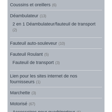
Coussins et oreillers
(6)
Déambulateur
(13)
2 en 1 Déambulateur/fauteuil de transport
(2)
Fauteuil auto-souleveur
(10)
Fauteuil Roulant
(5)
Fauteuil de transport
(3)
Lien pour les sites internet de nos
fournisseurs
(1)
Marchette
(3)
Motorisé
(67)
Accessoires pour quadriporteur