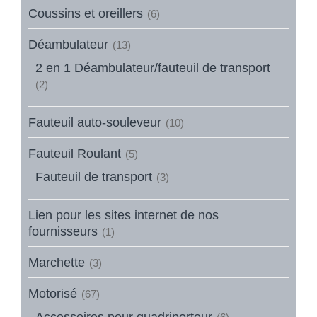
Coussins et oreillers
(6)
Déambulateur
(13)
2 en 1 Déambulateur/fauteuil de transport
(2)
Fauteuil auto-souleveur
(10)
Fauteuil Roulant
(5)
Fauteuil de transport
(3)
Lien pour les sites internet de nos
fournisseurs
(1)
Marchette
(3)
Motorisé
(67)
Accessoires pour quadriporteur