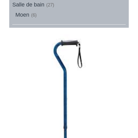
Salle de bain
(27)
Moen
(6)