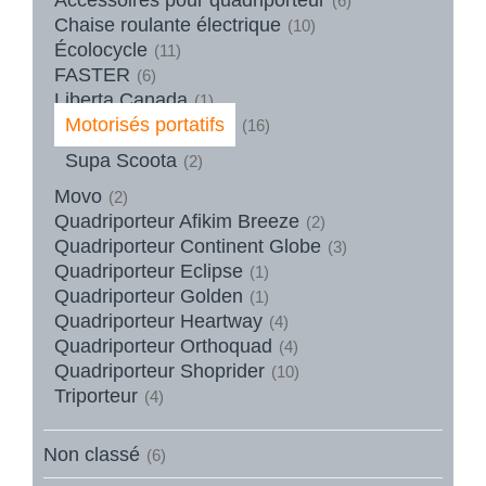
(6)
Chaise roulante électrique
(10)
Écolocycle
(11)
FASTER
(6)
Liberta Canada
(1)
Motorisés portatifs
(16)
Supa Scoota
(2)
Movo
(2)
Quadriporteur Afikim Breeze
(2)
Quadriporteur Continent Globe
(3)
Quadriporteur Eclipse
(1)
Quadriporteur Golden
(1)
Quadriporteur Heartway
(4)
Quadriporteur Orthoquad
(4)
Quadriporteur Shoprider
(10)
Triporteur
(4)
Non classé
(6)