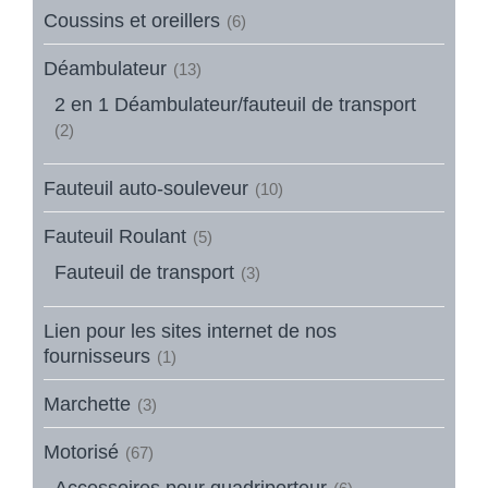
Coussins et oreillers
(6)
Déambulateur
(13)
2 en 1 Déambulateur/fauteuil de transport
(2)
Fauteuil auto-souleveur
(10)
Fauteuil Roulant
(5)
Fauteuil de transport
(3)
Lien pour les sites internet de nos
fournisseurs
(1)
Marchette
(3)
Motorisé
(67)
Accessoires pour quadriporteur