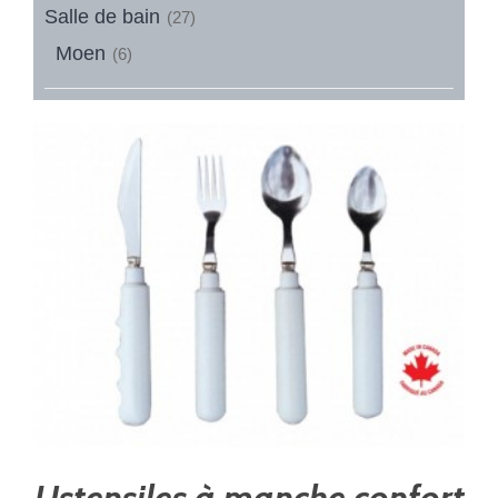
Salle de bain
(27)
Moen
(6)
Ustensiles à manche confort