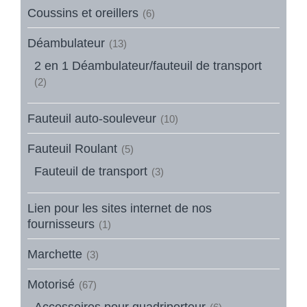
Coussins et oreillers
(6)
Déambulateur
(13)
2 en 1 Déambulateur/fauteuil de transport
(2)
Fauteuil auto-souleveur
(10)
Fauteuil Roulant
(5)
Fauteuil de transport
(3)
Lien pour les sites internet de nos
fournisseurs
(1)
Marchette
(3)
Motorisé
(67)
Accessoires pour quadriporteur