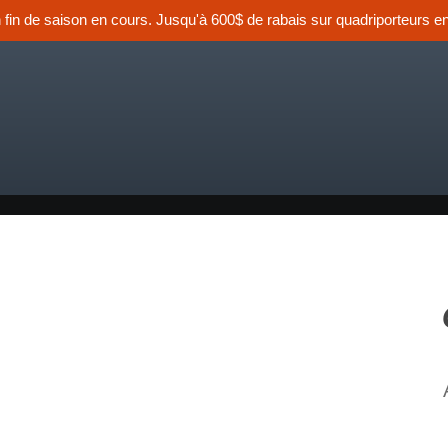
n fin de saison en cours. Jusqu'à 600$ de rabais sur quadriporteurs en