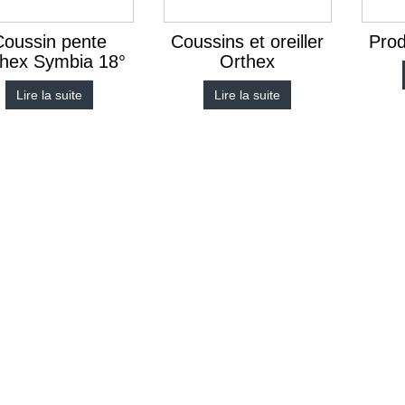
Coussin pente
Coussins et oreiller
Prod
thex Symbia 18°
Orthex
Lire la suite
Lire la suite