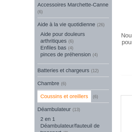
Accessoires Marchette-Canne
(6)
Aide à la vie quotidienne
(26)
Aide pour douleurs
Nous
arthritiques
(6)
pou
Enfiles bas
(4)
pinces de préhension
(4)
Batteries et chargeurs
(12)
Chambre
(6)
Coussins et oreillers
(6)
Déambulateur
(13)
2 en 1
Déambulateur/fauteuil de