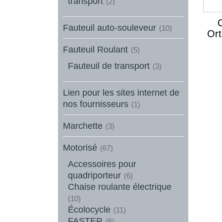
transport
(2)
Fauteuil auto-souleveur
(10)
Or
Fauteuil Roulant
(5)
Fauteuil de transport
(3)
Lien pour les sites internet de
nos fournisseurs
(1)
Marchette
(3)
Motorisé
(67)
Accessoires pour
quadriporteur
(6)
Chaise roulante électrique
(10)
Écolocycle
(11)
FASTER
(6)