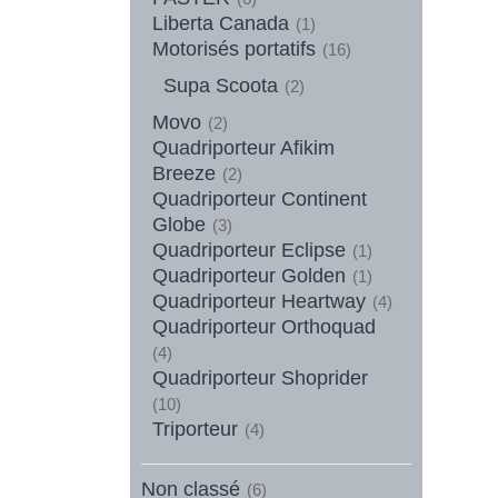
Liberta Canada
(1)
Motorisés portatifs
(16)
Supa Scoota
(2)
Movo
(2)
Quadriporteur Afikim
Breeze
(2)
Quadriporteur Continent
Globe
(3)
Quadriporteur Eclipse
(1)
Quadriporteur Golden
(1)
Quadriporteur Heartway
(4)
Quadriporteur Orthoquad
(4)
Quadriporteur Shoprider
(10)
Triporteur
(4)
Non classé
(6)