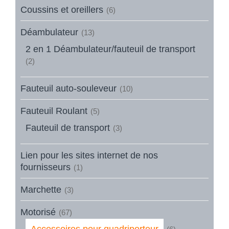
Coussins et oreillers
(6)
Déambulateur
(13)
2 en 1 Déambulateur/fauteuil de transport
(2)
Fauteuil auto-souleveur
(10)
Fauteuil Roulant
(5)
Fauteuil de transport
(3)
Lien pour les sites internet de nos
fournisseurs
(1)
Marchette
(3)
Motorisé
(67)
Accessoires pour quadriporteur