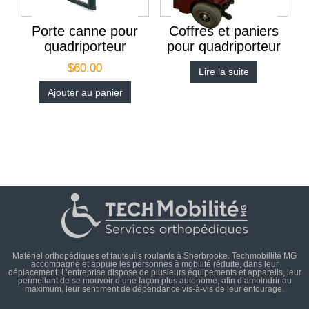
Porte canne pour
Coffres et paniers
quadriporteur
pour quadriporteur
$
60.00
Lire la suite
Ajouter au panier
Matériel orthopédiques et fauteuils roulants à Sherbrooke. Techmobillité MG
accompagne et appuie les personnes à mobilité réduite, dans leur
déplacement. L’entreprise dispose de plusieurs équipements et appareils, leur
permettant de se mouvoir d’une façon plus autonome, afin d’amoindrir au
maximum, leur sentiment de dépendance vis-à-vis de leur entourage.