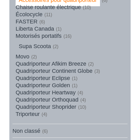
(6)
Chaise roulante électrique
(10)
Écolocycle
(11)
FASTER
(6)
Liberta Canada
(1)
Motorisés portatifs
(16)
Supa Scoota
(2)
Movo
(2)
Quadriporteur Afikim Breeze
(2)
Quadriporteur Continent Globe
(3)
Quadriporteur Eclipse
(1)
Quadriporteur Golden
(1)
Quadriporteur Heartway
(4)
Quadriporteur Orthoquad
(4)
Quadriporteur Shoprider
(10)
Triporteur
(4)
Non classé
(6)