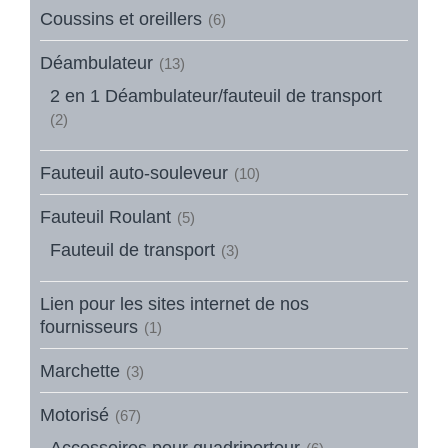
Coussins et oreillers
(6)
Déambulateur
(13)
2 en 1 Déambulateur/fauteuil de transport
(2)
Fauteuil auto-souleveur
(10)
Fauteuil Roulant
(5)
Fauteuil de transport
(3)
Lien pour les sites internet de nos
fournisseurs
(1)
Marchette
(3)
Motorisé
(67)
Accessoires pour quadriporteur