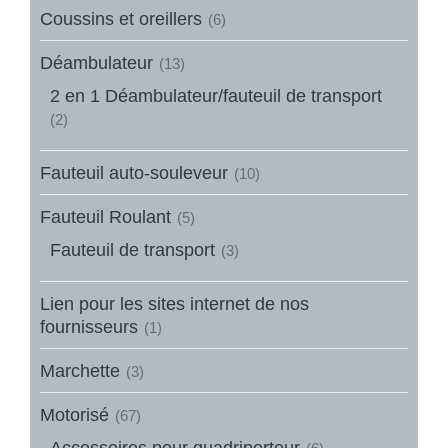
Coussins et oreillers
(6)
Déambulateur
(13)
2 en 1 Déambulateur/fauteuil de transport
(2)
Fauteuil auto-souleveur
(10)
Fauteuil Roulant
(5)
Fauteuil de transport
(3)
Lien pour les sites internet de nos
fournisseurs
(1)
Marchette
(3)
Motorisé
(67)
Accessoires pour quadriporteur