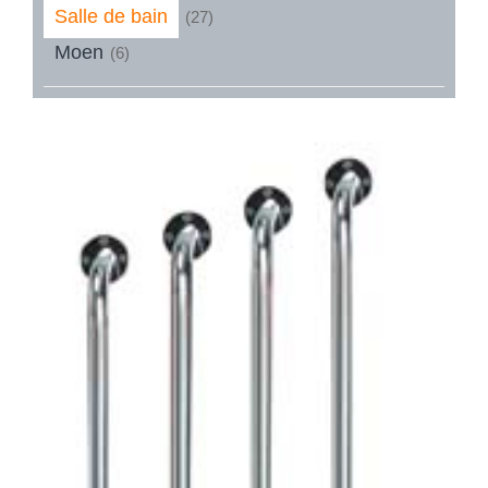
Salle de bain
(27)
Moen
(6)