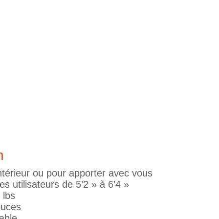
n
ntérieur ou pour apporter avec vous
s utilisateurs de 5’2 » à 6’4 »
 lbs
ouces
able