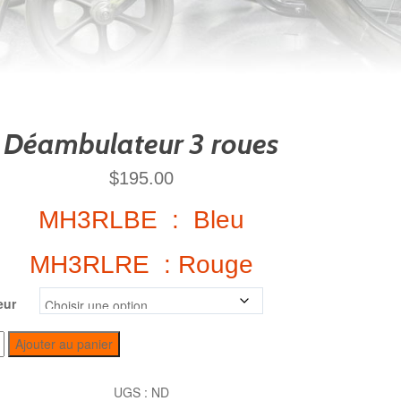
Déambulateur 3 roues
$
195.00
MH3RLBE : Bleu
MH3RLRE : Rouge
eur
Ajouter au panier
UGS :
ND