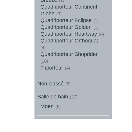
(2)
Quadriporteur Continent
Globe
(3)
Quadriporteur Eclipse
(1)
Quadriporteur Golden
(1)
Quadriporteur Heartway
(4)
Quadriporteur Orthoquad
(4)
Quadriporteur Shoprider
(10)
Triporteur
(4)
Non classé
(6)
Salle de bain
(27)
Moen
(6)