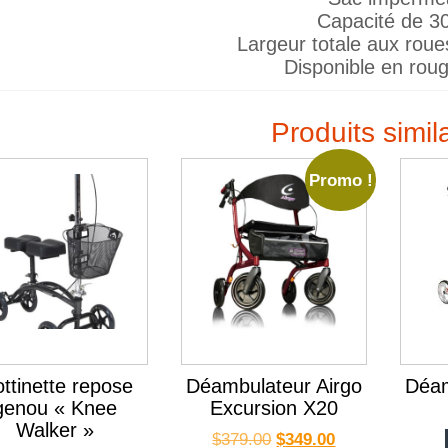
Capacité de 30
Largeur totale aux roue
Disponible en roug
Produits simil
Promo !
ottinette repose
Déambulateur Airgo
Déam
genou « Knee
Excursion X20
Walker »
$
379.00
$
349.00