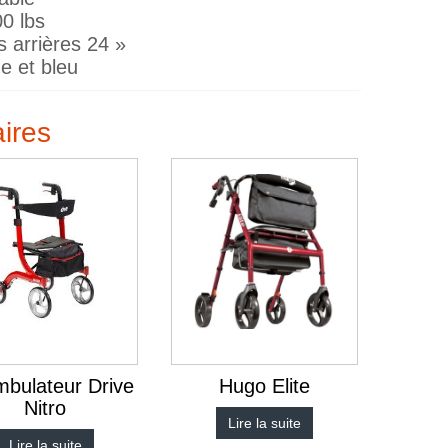
0 lbs
s arrières 24 »
e et bleu
aires
bulateur Drive
Hugo Elite
Nitro
Lire la suite
Lire la suite