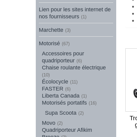
Lien pour les sites internet de
nos fournisseurs
(1)
Marchette
(3)
Motorisé
(67)
Accessoires pour
quadriporteur
(6)
Chaise roulante électrique
(10)
Écolocycle
(11)
FASTER
(6)
Liberta Canada
(1)
Motorisés portatifs
(16)
Supa Scoota
(2)
Tr
Movo
(2)
Quadriporteur Afikim
Breeze