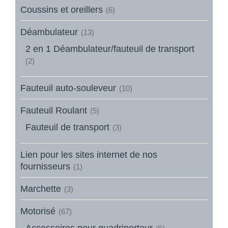
Coussins et oreillers
(6)
Déambulateur
(13)
2 en 1 Déambulateur/fauteuil de transport
(2)
Fauteuil auto-souleveur
(10)
Fauteuil Roulant
(5)
Fauteuil de transport
(3)
Lien pour les sites internet de nos
fournisseurs
(1)
Marchette
(3)
Motorisé
(67)
Accessoires pour quadriporteur