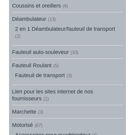
Coussins et oreillers
(6)
Déambulateur
(13)
2 en 1 Déambulateur/fauteuil de transport
(2)
Fauteuil auto-souleveur
(10)
Fauteuil Roulant
(5)
Fauteuil de transport
(3)
Lien pour les sites internet de nos
fournisseurs
(1)
Marchette
(3)
Motorisé
(67)
Accessoires pour quadriporteur