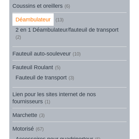
Coussins et oreillers
(6)
Déambulateur
(13)
2 en 1 Déambulateur/fauteuil de transport
(2)
Fauteuil auto-souleveur
(10)
Fauteuil Roulant
(5)
Fauteuil de transport
(3)
Lien pour les sites internet de nos
fournisseurs
(1)
Marchette
(3)
Motorisé
(67)
Accessoires pour quadriporteur