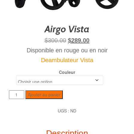
Airgo Vista
$
300.00
$
289.00
Disponible en rouge ou en noir
Deambulateur Vista
Couleur
Ajouter au panier
UGS :
ND
Description