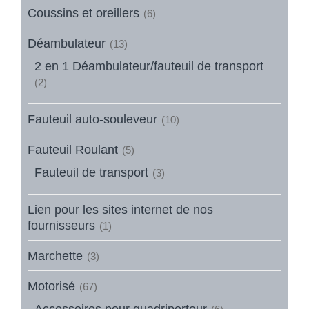
Coussins et oreillers
(6)
Déambulateur
(13)
2 en 1 Déambulateur/fauteuil de transport
(2)
Fauteuil auto-souleveur
(10)
Fauteuil Roulant
(5)
Fauteuil de transport
(3)
Lien pour les sites internet de nos
fournisseurs
(1)
Marchette
(3)
Motorisé
(67)
Accessoires pour quadriporteur